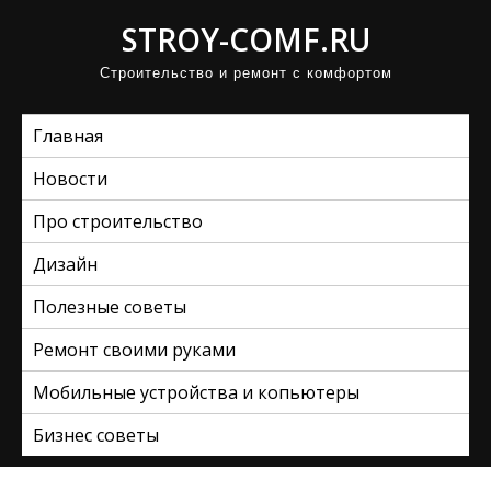
П
STROY-COMF.RU
р
Строительство и ремонт с комфортом
о
м
Главная
о
т
Новости
а
Про строительство
т
ь
Дизайн
к
Полезные советы
с
Ремонт своими руками
о
д
Мобильные устройства и копьютеры
е
Бизнес советы
р
ж