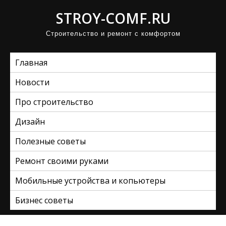
П
STROY-COMF.RU
р
Строительство и ремонт с комфортом
о
м
Главная
о
т
Новости
а
Про строительство
т
ь
Дизайн
к
Полезные советы
с
Ремонт своими руками
о
д
Мобильные устройства и копьютеры
е
Бизнес советы
р
ж