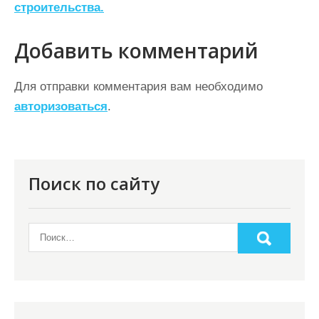
строительства.
и
г
Добавить комментарий
а
ц
Для отправки комментария вам необходимо
авторизоваться
.
и
я
п
о
Поиск по сайту
з
а
п
и
с