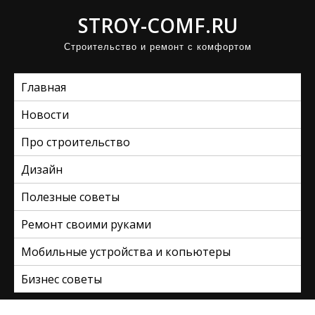
П
STROY-COMF.RU
р
Строительство и ремонт с комфортом
о
м
Главная
о
т
Новости
а
Про строительство
т
ь
Дизайн
к
Полезные советы
с
Ремонт своими руками
о
д
Мобильные устройства и копьютеры
е
Бизнес советы
р
ж