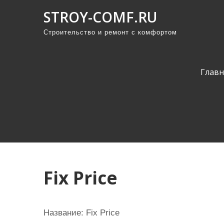
П
STROY-COMF.RU
р
Строительство и ремонт с комфортом
о
м
о
Главн
т
а
т
ь
к
с
о
Fix Price
д
е
р
Название: Fix Price
ж