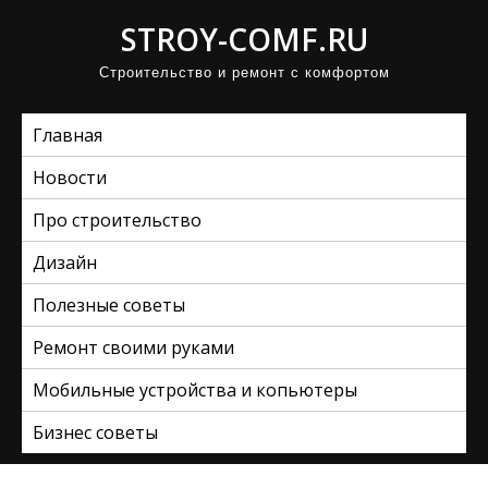
П
STROY-COMF.RU
р
Строительство и ремонт с комфортом
о
м
Главная
о
т
Новости
а
Про строительство
т
ь
Дизайн
к
Полезные советы
с
Ремонт своими руками
о
д
Мобильные устройства и копьютеры
е
Бизнес советы
р
ж