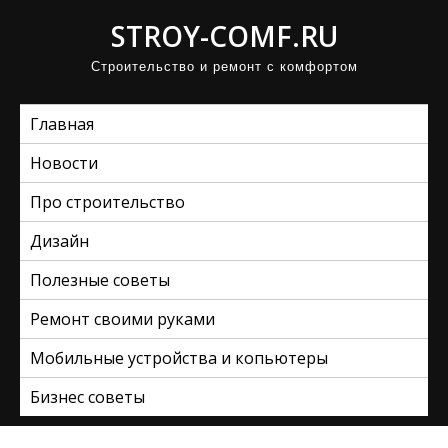
П
STROY-COMF.RU
р
Строительство и ремонт с комфортом
о
м
Главная
о
т
Новости
а
Про строительство
т
ь
Дизайн
к
Полезные советы
с
Ремонт своими руками
о
д
Мобильные устройства и копьютеры
е
Бизнес советы
р
ж