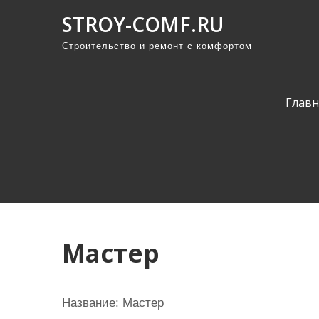
П
STROY-COMF.RU
р
Строительство и ремонт с комфортом
о
м
о
Главн
т
а
т
ь
к
с
о
Мастер
д
е
р
Название: Мастер
ж