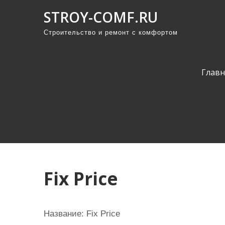
П
STROY-COMF.RU
р
Строительство и ремонт с комфортом
о
м
о
Главн
т
а
т
ь
к
с
о
Fix Price
д
е
р
Название: Fix Price
ж