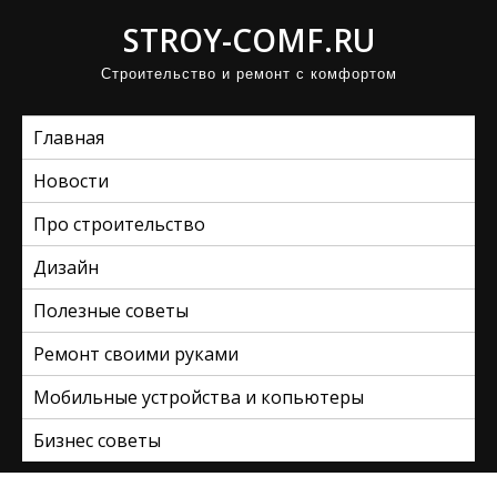
П
STROY-COMF.RU
р
Строительство и ремонт с комфортом
о
м
Главная
о
т
Новости
а
Про строительство
т
ь
Дизайн
к
Полезные советы
с
Ремонт своими руками
о
д
Мобильные устройства и копьютеры
е
Бизнес советы
р
ж