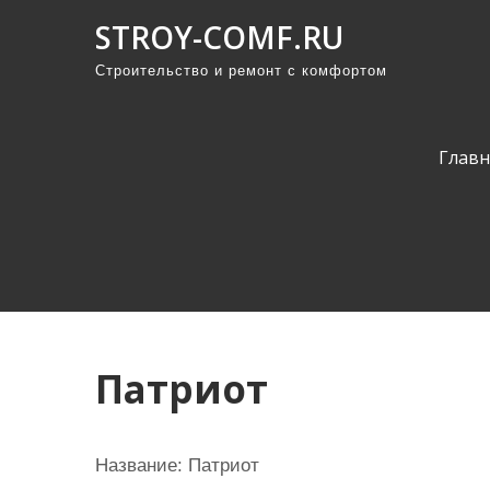
П
STROY-COMF.RU
р
Строительство и ремонт с комфортом
о
м
о
Главн
т
а
т
ь
к
с
о
Патриот
д
е
р
Название: Патриот
ж