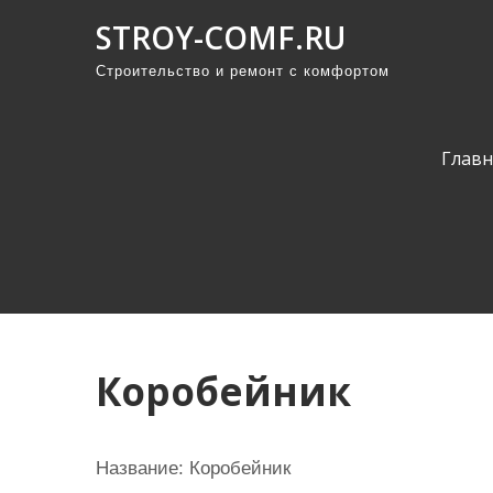
П
STROY-COMF.RU
р
Строительство и ремонт с комфортом
о
м
о
Главн
т
а
т
ь
к
с
о
Коробейник
д
е
р
Название: Коробейник
ж