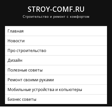
П
STROY-COMF.RU
р
Строительство и ремонт с комфортом
о
м
Главная
о
т
Новости
а
Про строительство
т
ь
Дизайн
к
Полезные советы
с
Ремонт своими руками
о
д
Мобильные устройства и копьютеры
е
Бизнес советы
р
ж