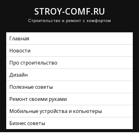
П
STROY-COMF.RU
р
Строительство и ремонт с комфортом
о
м
Главная
о
т
Новости
а
Про строительство
т
ь
Дизайн
к
Полезные советы
с
Ремонт своими руками
о
д
Мобильные устройства и копьютеры
е
Бизнес советы
р
ж