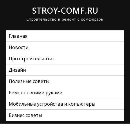
П
STROY-COMF.RU
р
Строительство и ремонт с комфортом
о
м
Главная
о
т
Новости
а
Про строительство
т
ь
Дизайн
к
Полезные советы
с
Ремонт своими руками
о
д
Мобильные устройства и копьютеры
е
Бизнес советы
р
ж