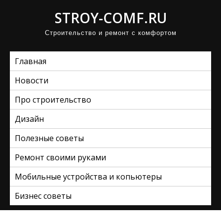
П
STROY-COMF.RU
р
Строительство и ремонт с комфортом
о
м
Главная
о
т
Новости
а
Про строительство
т
ь
Дизайн
к
Полезные советы
с
Ремонт своими руками
о
д
Мобильные устройства и копьютеры
е
Бизнес советы
р
ж