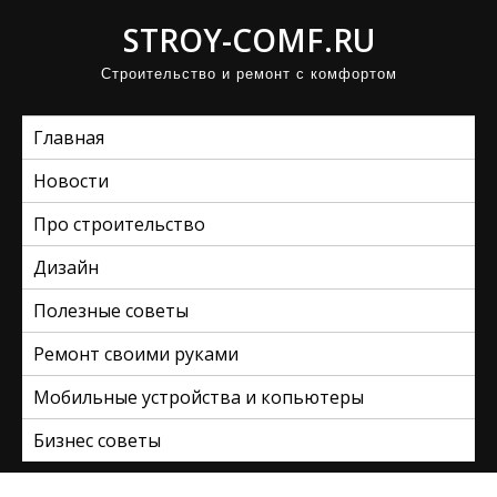
П
STROY-COMF.RU
р
Строительство и ремонт с комфортом
о
м
Главная
о
т
Новости
а
Про строительство
т
ь
Дизайн
к
Полезные советы
с
Ремонт своими руками
о
д
Мобильные устройства и копьютеры
е
Бизнес советы
р
ж