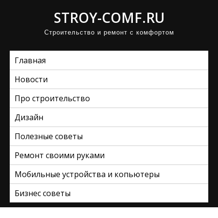
П
STROY-COMF.RU
р
Строительство и ремонт с комфортом
о
м
Главная
о
т
Новости
а
Про строительство
т
ь
Дизайн
к
Полезные советы
с
Ремонт своими руками
о
д
Мобильные устройства и копьютеры
е
Бизнес советы
р
ж