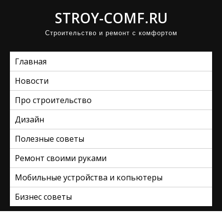
П
STROY-COMF.RU
р
Строительство и ремонт с комфортом
о
м
Главная
о
т
Новости
а
Про строительство
т
ь
Дизайн
к
Полезные советы
с
Ремонт своими руками
о
д
Мобильные устройства и копьютеры
е
Бизнес советы
р
ж