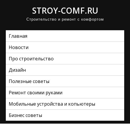
П
STROY-COMF.RU
р
Строительство и ремонт с комфортом
о
м
Главная
о
т
Новости
а
Про строительство
т
ь
Дизайн
к
Полезные советы
с
Ремонт своими руками
о
д
Мобильные устройства и копьютеры
е
Бизнес советы
р
ж