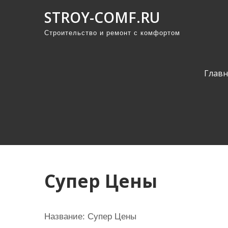
П
STROY-COMF.RU
р
Строительство и ремонт с комфортом
о
м
о
Главн
т
а
т
ь
к
с
о
Супер Цены
д
е
р
Название: Супер Цены
ж