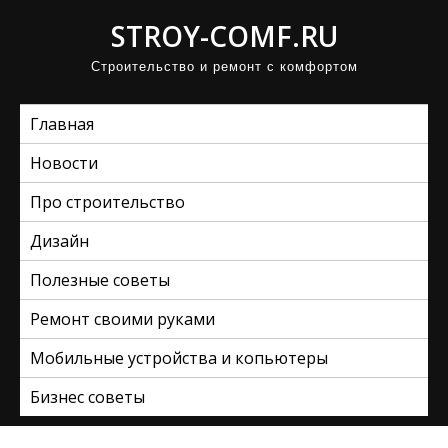
П
STROY-COMF.RU
р
Строительство и ремонт с комфортом
о
м
Главная
о
т
Новости
а
Про строительство
т
ь
Дизайн
к
Полезные советы
с
Ремонт своими руками
о
д
Мобильные устройства и копьютеры
е
Бизнес советы
р
ж