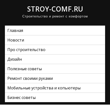
П
STROY-COMF.RU
р
Строительство и ремонт с комфортом
о
м
Главная
о
т
Новости
а
Про строительство
т
ь
Дизайн
к
Полезные советы
с
Ремонт своими руками
о
д
Мобильные устройства и копьютеры
е
Бизнес советы
р
ж