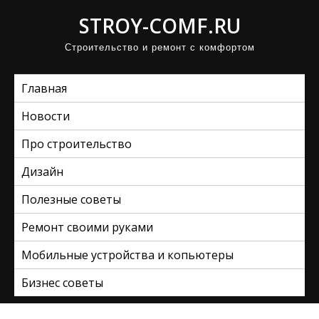
П
STROY-COMF.RU
р
Строительство и ремонт с комфортом
о
м
Главная
о
т
Новости
а
Про строительство
т
ь
Дизайн
к
Полезные советы
с
Ремонт своими руками
о
д
Мобильные устройства и копьютеры
е
Бизнес советы
р
ж