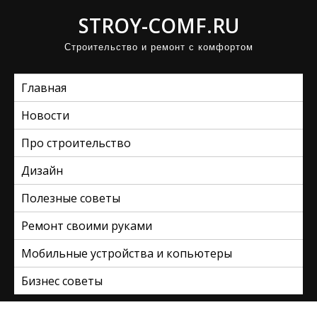
П
STROY-COMF.RU
р
Строительство и ремонт с комфортом
о
м
Главная
о
т
Новости
а
Про строительство
т
ь
Дизайн
к
Полезные советы
с
Ремонт своими руками
о
д
Мобильные устройства и копьютеры
е
Бизнес советы
р
ж