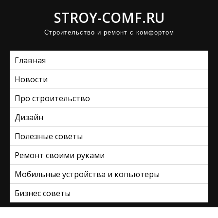
П
STROY-COMF.RU
р
Строительство и ремонт с комфортом
о
м
Главная
о
т
Новости
а
Про строительство
т
ь
Дизайн
к
Полезные советы
с
Ремонт своими руками
о
д
Мобильные устройства и копьютеры
е
Бизнес советы
р
ж