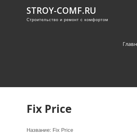
П
STROY-COMF.RU
р
Строительство и ремонт с комфортом
о
м
о
Главн
т
а
т
ь
к
с
о
Fix Price
д
е
р
Название: Fix Price
ж