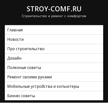
П
STROY-COMF.RU
р
Строительство и ремонт с комфортом
о
м
Главная
о
т
Новости
а
Про строительство
т
ь
Дизайн
к
Полезные советы
с
Ремонт своими руками
о
д
Мобильные устройства и копьютеры
е
Бизнес советы
р
ж