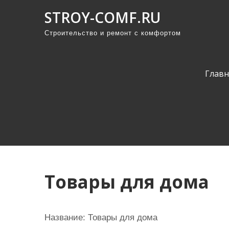
П
STROY-COMF.RU
р
Строительство и ремонт с комфортом
о
м
о
Главн
т
а
т
ь
к
с
о
Товары для дома
д
е
р
Название: Товары для дома
ж