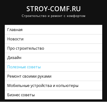
П
STROY-COMF.RU
р
Строительство и ремонт с комфортом
о
м
Главная
о
т
Новости
а
Про строительство
т
ь
Дизайн
к
Полезные советы
с
Ремонт своими руками
о
д
Мобильные устройства и копьютеры
е
Бизнес советы
р
ж