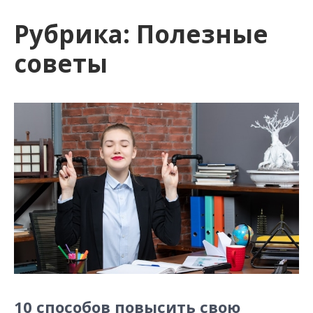
и
Рубрика:
Полезные
м
о
советы
м
у
10 способов повысить свою