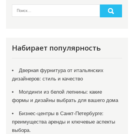
н
а
ц
и
я
Набирает популярность
з
а
Дверная фурнитура от итальянских
п
дизайнеров: стиль и качество
и
с
Молдинги из белой лепнины: какие
формы и дизайны выбрать для вашего дома
е
й
Бизнес-центры в Санкт-Петербурге:
преимущества аренды и ключевые аспекты
выбора.