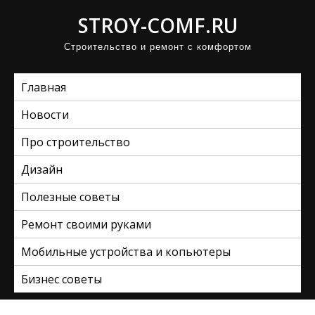
П
STROY-COMF.RU
р
Строительство и ремонт с комфортом
о
м
Главная
о
т
Новости
а
Про строительство
т
ь
Дизайн
к
Полезные советы
с
Ремонт своими руками
о
д
Мобильные устройства и копьютеры
е
Бизнес советы
р
ж