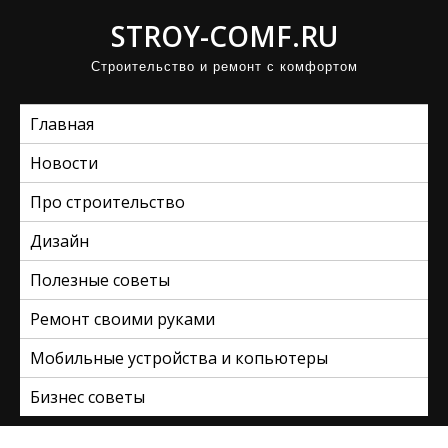
П
STROY-COMF.RU
р
Строительство и ремонт с комфортом
о
м
Главная
о
т
Новости
а
Про строительство
т
ь
Дизайн
к
Полезные советы
с
Ремонт своими руками
о
д
Мобильные устройства и копьютеры
е
Бизнес советы
р
ж