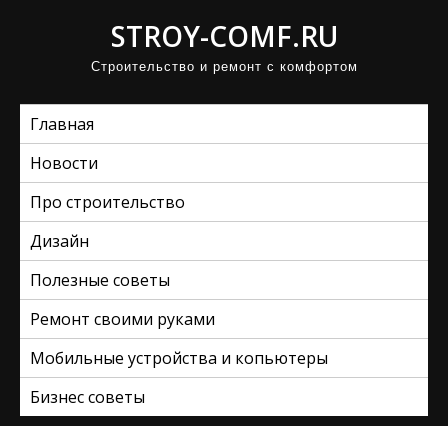
П
STROY-COMF.RU
р
Строительство и ремонт с комфортом
о
м
Главная
о
т
Новости
а
Про строительство
т
ь
Дизайн
к
Полезные советы
с
Ремонт своими руками
о
д
Мобильные устройства и копьютеры
е
Бизнес советы
р
ж