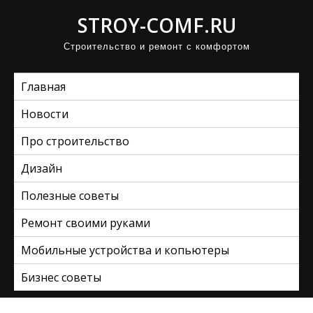
П
STROY-COMF.RU
р
Строительство и ремонт с комфортом
о
м
Главная
о
т
Новости
а
Про строительство
т
ь
Дизайн
к
Полезные советы
с
Ремонт своими руками
о
д
Мобильные устройства и копьютеры
е
Бизнес советы
р
ж