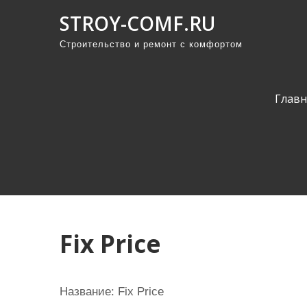
П
STROY-COMF.RU
р
Строительство и ремонт с комфортом
о
м
о
Главн
т
а
т
ь
к
с
о
Fix Price
д
е
р
Название: Fix Price
ж