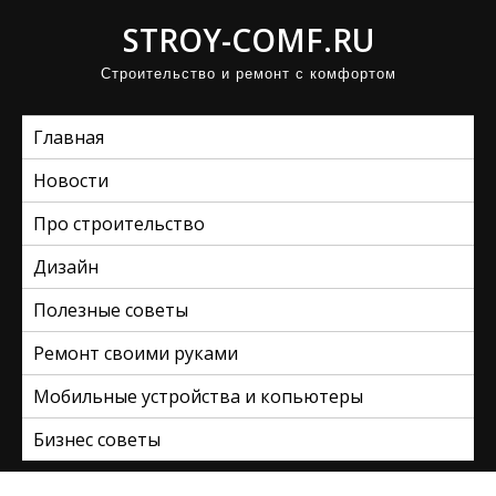
П
STROY-COMF.RU
р
Строительство и ремонт с комфортом
о
м
Главная
о
т
Новости
а
Про строительство
т
ь
Дизайн
к
Полезные советы
с
Ремонт своими руками
о
д
Мобильные устройства и копьютеры
е
Бизнес советы
р
ж