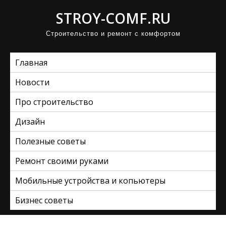
П
STROY-COMF.RU
р
Строительство и ремонт с комфортом
о
м
Главная
о
т
Новости
а
Про строительство
т
ь
Дизайн
к
Полезные советы
с
Ремонт своими руками
о
д
Мобильные устройства и копьютеры
е
Бизнес советы
р
ж