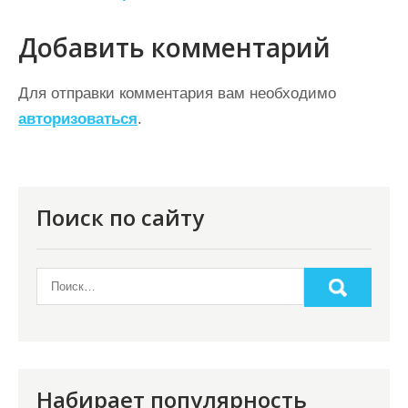
в
Добавить комментарий
и
г
Для отправки комментария вам необходимо
а
авторизоваться
.
ц
и
я
Поиск по сайту
п
о
з
а
п
и
Набирает популярность