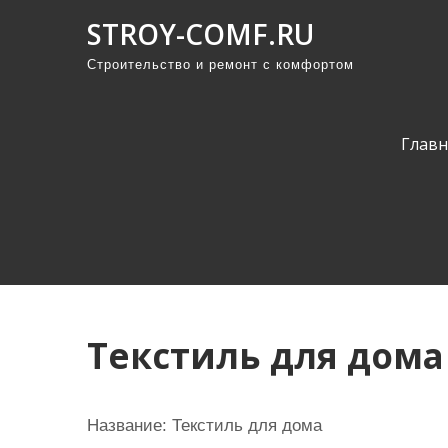
П
STROY-COMF.RU
р
Строительство и ремонт с комфортом
о
м
о
Главн
т
а
т
ь
к
с
о
Текстиль для дома
д
е
р
Название: Текстиль для дома
ж