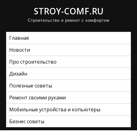
П
STROY-COMF.RU
р
Строительство и ремонт с комфортом
о
м
Главная
о
т
Новости
а
Про строительство
т
ь
Дизайн
к
Полезные советы
с
Ремонт своими руками
о
д
Мобильные устройства и копьютеры
е
Бизнес советы
р
ж