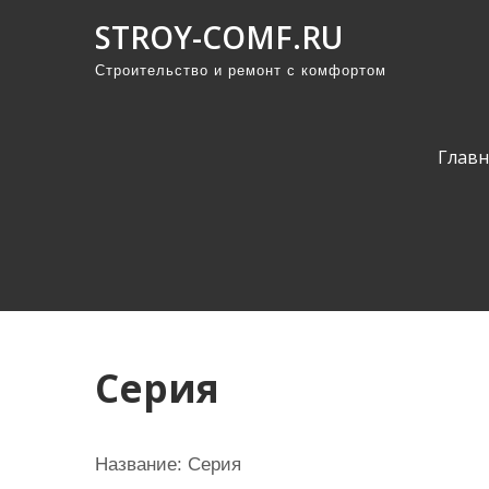
П
STROY-COMF.RU
р
Строительство и ремонт с комфортом
о
м
о
Главн
т
а
т
ь
к
с
о
Серия
д
е
р
Название: Серия
ж