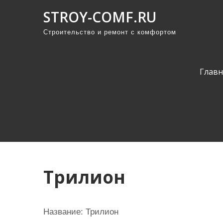
П
STROY-COMF.RU
р
Строительство и ремонт с комфортом
о
м
о
Главн
т
а
т
ь
к
с
о
Трилион
д
е
р
Название: Трилион
ж