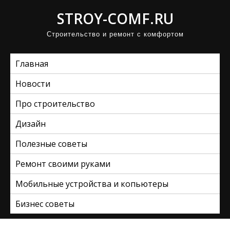
П
STROY-COMF.RU
р
Строительство и ремонт с комфортом
о
м
Главная
о
т
Новости
а
Про строительство
т
ь
Дизайн
к
Полезные советы
с
Ремонт своими руками
о
д
Мобильные устройства и копьютеры
е
Бизнес советы
р
ж