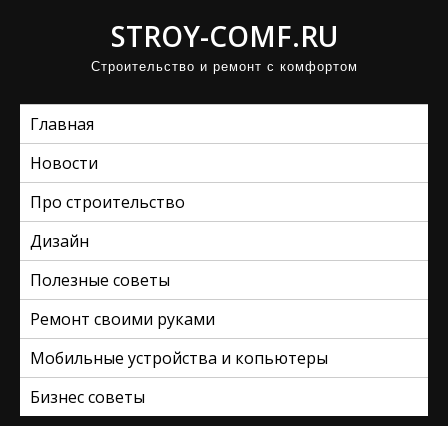
П
STROY-COMF.RU
р
Строительство и ремонт с комфортом
о
м
Главная
о
т
Новости
а
Про строительство
т
ь
Дизайн
к
Полезные советы
с
Ремонт своими руками
о
д
Мобильные устройства и копьютеры
е
Бизнес советы
р
ж