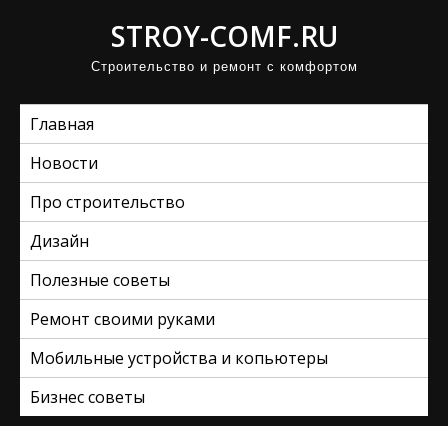
П
STROY-COMF.RU
р
Строительство и ремонт с комфортом
о
м
Главная
о
т
Новости
а
Про строительство
т
ь
Дизайн
к
Полезные советы
с
Ремонт своими руками
о
д
Мобильные устройства и копьютеры
е
Бизнес советы
р
ж