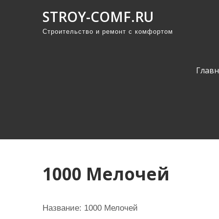
П
STROY-COMF.RU
р
Строительство и ремонт с комфортом
о
м
о
Главн
т
а
т
ь
к
с
о
1000 Мелочей
д
е
р
Название: 1000 Мелочей
ж