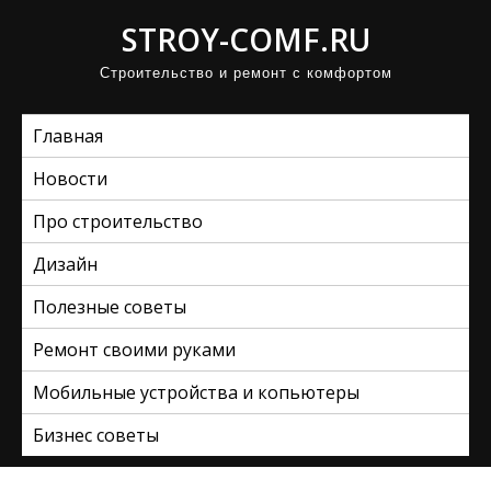
П
STROY-COMF.RU
р
Строительство и ремонт с комфортом
о
м
Главная
о
т
Новости
а
Про строительство
т
ь
Дизайн
к
Полезные советы
с
Ремонт своими руками
о
д
Мобильные устройства и копьютеры
е
Бизнес советы
р
ж