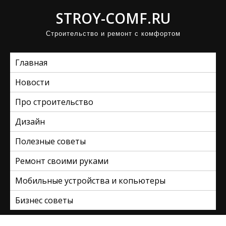
П
STROY-COMF.RU
р
Строительство и ремонт с комфортом
о
м
Главная
о
т
Новости
а
Про строительство
т
ь
Дизайн
к
Полезные советы
с
Ремонт своими руками
о
д
Мобильные устройства и копьютеры
е
Бизнес советы
р
ж