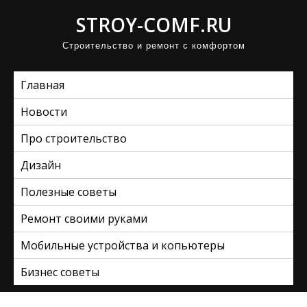
П
STROY-COMF.RU
р
Строительство и ремонт с комфортом
о
м
Главная
о
т
Новости
а
Про строительство
т
ь
Дизайн
к
Полезные советы
с
Ремонт своими руками
о
д
Мобильные устройства и копьютеры
е
Бизнес советы
р
ж