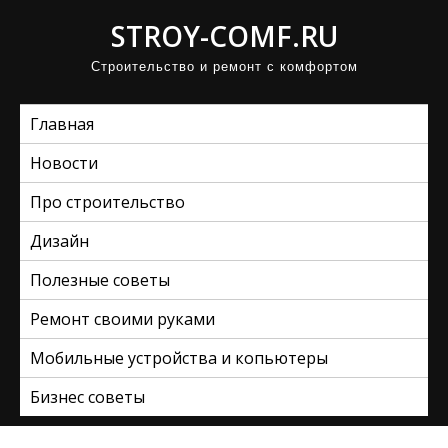
П
STROY-COMF.RU
р
Строительство и ремонт с комфортом
о
м
Главная
о
т
Новости
а
Про строительство
т
ь
Дизайн
к
Полезные советы
с
Ремонт своими руками
о
д
Мобильные устройства и копьютеры
е
Бизнес советы
р
ж