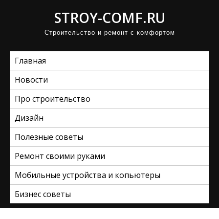
П
STROY-COMF.RU
р
Строительство и ремонт с комфортом
о
м
Главная
о
т
Новости
а
Про строительство
т
ь
Дизайн
к
Полезные советы
с
Ремонт своими руками
о
д
Мобильные устройства и копьютеры
е
Бизнес советы
р
ж