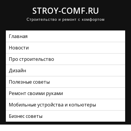
П
STROY-COMF.RU
р
Строительство и ремонт с комфортом
о
м
Главная
о
т
Новости
а
Про строительство
т
ь
Дизайн
к
Полезные советы
с
Ремонт своими руками
о
д
Мобильные устройства и копьютеры
е
Бизнес советы
р
ж